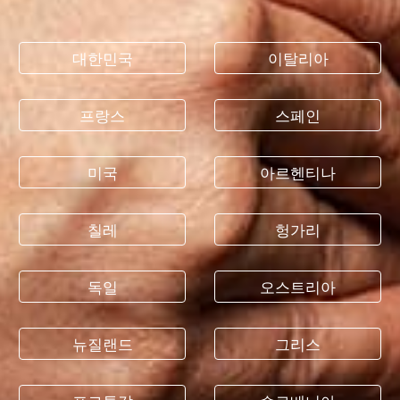
대한민국
이탈리아
프랑스
스페인
미국
아르헨티나
칠레
헝가리
독일
오스트리아
뉴질랜드
그리스