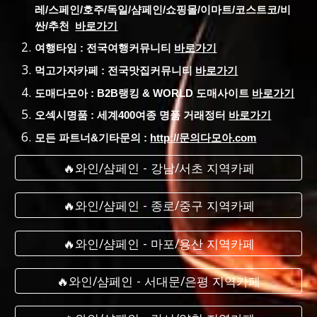
레/스페인/호주/독일/샴페인/쇼핑몰/이마트/코스트코/비
싼/추천
바로가기
여행타임 : 전국여행커뮤니티
바로가기
먹고가자카페 : 전국맛집커뮤니티
바로가기
도매다모아 : B2B랭킹 & WORLD 도매사이트
바로가기
오섹시명품 : 세계400여종 명품 거래정터
바로가기
모든 파트너&기타문의 :
http://문의다모아.com
🔥와인/샴페인 - 강남/서초 지역카페
🔥와인/샴페인 - 종로/중구 지역카페
🔥와인/샴페인 - 마포/용산 지역카페
🔥와인/샴페인 - 서대문/은평 지역카페