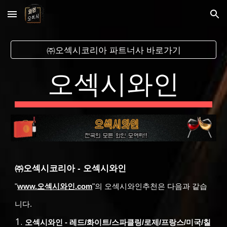
Skip to main content
Skip to navigation
㈜오섹시코리아 파트너사 바로가기
오섹
시와인
㈜오섹시코리아 -
오섹시와인
"
www.오섹시와인.com
"
의
오섹시와인
추천은 다음과 같습
니다.
오섹시와인
-
레드/화이트/스파클링/로제/프랑스/미국/칠