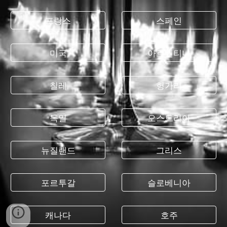
프랑스
스페인
미국
아르헨티나
칠레
헝가리
독일
오스트리아
뉴질랜드
그리스
포르투갈
슬로베니아
캐나다
호주