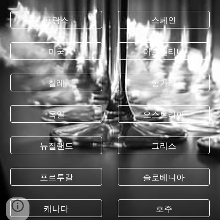
프랑스
스페인
미국
아르헨티나
칠레
헝가리
독일
오스트리아
뉴질랜드
그리스
포르투갈
슬로베니아
캐나다
호주