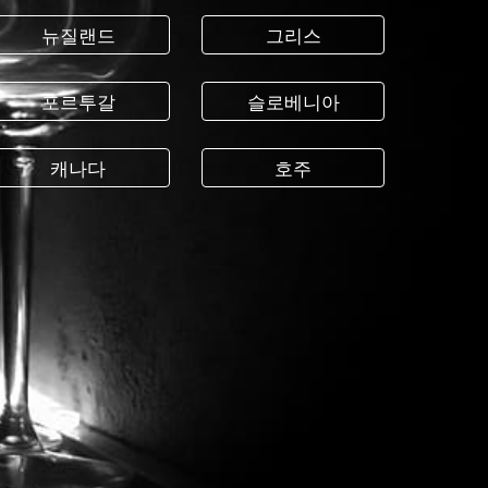
뉴질랜드
그리스
포르투갈
슬로베니아
캐나다
호주