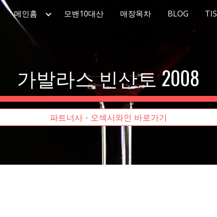
메인홈
모밴10대산
매장목차
BLOG
TI
ip to main content
Skip to navigat
가발라스 빈산토 2008
파트너사 - 오섹시와인 바로가기
 - 강남/서초 지역카페
 - 종로/중구 지역카페