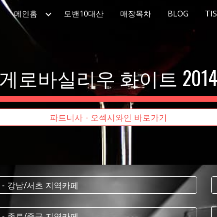
메인홈
모밴10대산
매장목차
BLOG
TI
ip to main content
Skip to navigat
게로바실리우 화이트 201
파트너사 - 오섹시와인 바로가기
 - 강남/서초 지역카페
 - 종로/중구 지역카페