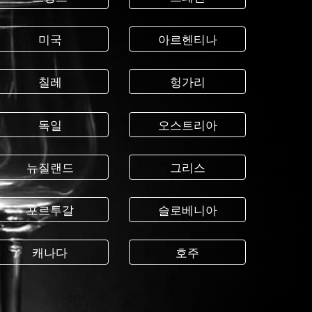
미국
아르헨티나
칠레
헝가리
독일
오스트리아
뉴질랜드
그리스
포르투갈
슬로베니아
캐나다
호주