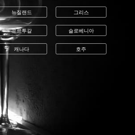
뉴질랜드
그리스
포르투갈
슬로베니아
캐나다
호주