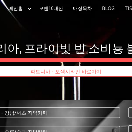
메인홈
모밴10대산
매장목차
BLOG
TI
ip to main content
Skip to navigat
아, 프라이빗 빈 소비뇽 블
파트너사 - 오섹시와인 바로가기
 - 강남/서초 지역카페
 - 종로/중구 지역카페