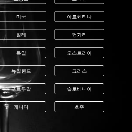
미국
아르헨티나
칠레
헝가리
독일
오스트리아
뉴질랜드
그리스
포르투갈
슬로베니아
캐나다
호주