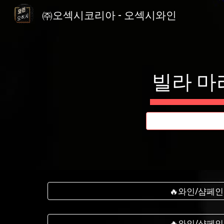
㈜오섹시코리아 - 오섹시와인
Sk
빌라 마리
🔥와인/샴페인
🔥와인/샴페인