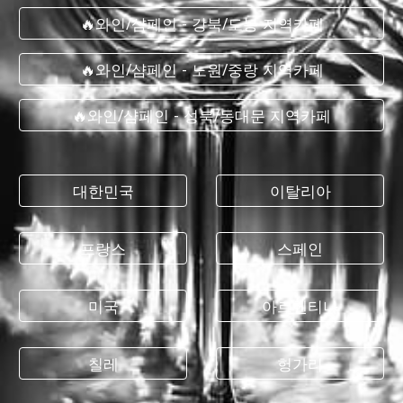
🔥와인/샴페인 - 강북/도봉 지역카페
🔥와인/샴페인 - 노원/중랑 지역카페
🔥와인/샴페인 - 성북/동대문 지역카페
대한민국
이탈리아
프랑스
스페인
미국
아르헨티나
칠레
헝가리