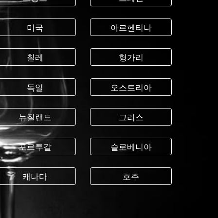
미국
아르헨티나
칠레
헝가리
독일
오스트리아
뉴질랜드
그리스
포르투갈
슬로베니아
캐나다
호주