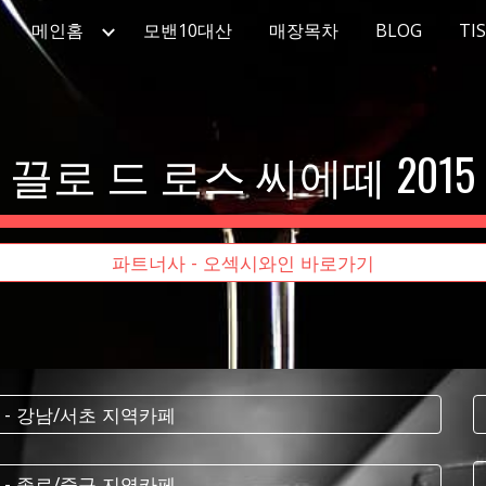
메인홈
모밴10대산
매장목차
BLOG
TI
ip to main content
Skip to navigat
끌로 드 로스 씨에떼 2015
파트너사 - 오섹시와인 바로가기
 - 강남/서초 지역카페
 - 종로/중구 지역카페