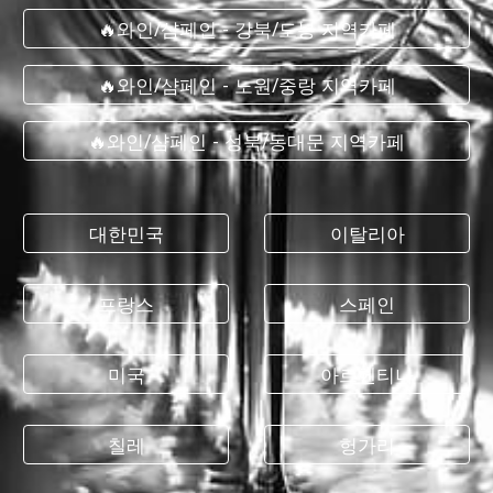
🔥와인/샴페인 - 강북/도봉 지역카페
🔥와인/샴페인 - 노원/중랑 지역카페
🔥와인/샴페인 - 성북/동대문 지역카페
대한민국
이탈리아
프랑스
스페인
미국
아르헨티나
칠레
헝가리