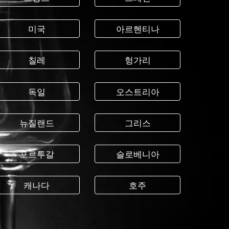
미국
아르헨티나
칠레
헝가리
독일
오스트리아
뉴질랜드
그리스
포르투갈
슬로베니아
캐나다
호주