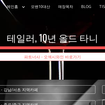
메인홈
모밴10대산
매장목차
BLOG
TI
ip to main content
Skip to navigat
테일러, 10년 올드 타니
파트너사 - 오섹시와인 바로가기
 - 강남/서초 지역카페
 - 종로/중구 지역카페