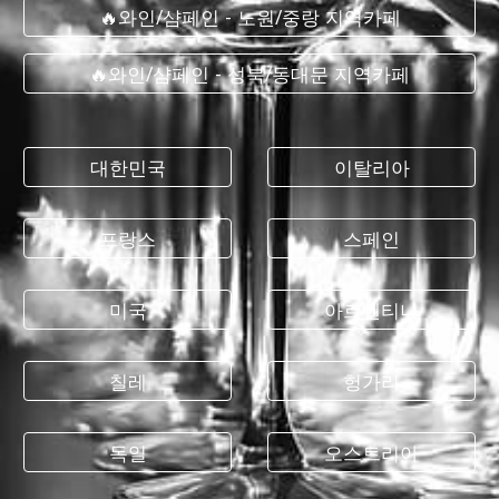
🔥와인/샴페인 - 노원/중랑 지역카페
🔥와인/샴페인 - 성북/동대문 지역카페
대한민국
이탈리아
프랑스
스페인
미국
아르헨티나
칠레
헝가리
독일
오스트리아