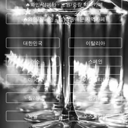
🔥와인/샴페인 - 노원/중랑 지역카페
🔥와인/샴페인 - 성북/동대문 지역카페
대한민국
이탈리아
프랑스
스페인
미국
아르헨티나
칠레
헝가리
독일
오스트리아